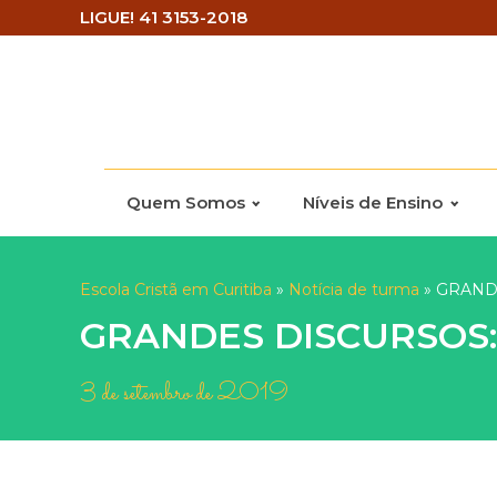
LIGUE! 41 3153-2018
Quem Somos
Níveis de Ensino
Escola Cristã em Curitiba
»
Notícia de turma
»
GRANDE
GRANDES DISCURSOS:
3 de setembro de 2019