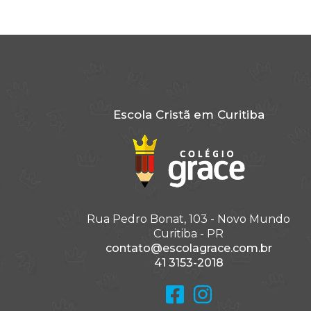
Pais, como ajudar as crianças a
lidar com o isolamento?
Ferramentas online para
organização dos estudos
As 5 Solas da Reforma
Protestante
Alerta: Coronavírus
Escola Cristã em Curitiba
Bullying na escola: O que é e
como evitar
Proteção contra o abuso
NOTÍCIA DE TURMA:
REFLEXÕES SOBRE SER UM
CRISTÃO
Rua Pedro Bonat, 103 - Novo Mundo
Curitiba - PR
NOTÍCIA DE TURMA:
contato@escolagrace.com.br
PROFISSÕES
41 3153-2018
NOTÍCIA DE TURMA: AULA
DEBATE E JÚRI "JOGOS
VIRTUAIS"