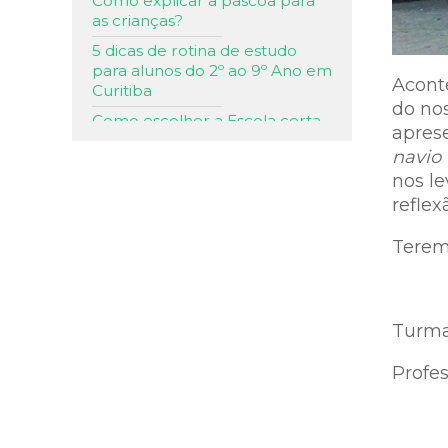
Como explicar a páscoa para
as crianças?
5 dicas de rotina de estudo
para alunos do 2º ao 9º Ano em
Acont
Curitiba
do nos
Como escolher a Escola certa
aprese
para o seu filho em Curitiba?
navio
Consumo consciente no dia a
nos le
dia familiar: Qual a importância
reflex
e como proceder?
3 dicas de como ter mais
Terem
tempo de qualidade com seu
filho
Páscoa em família: momentos
Turmas
para guardar por toda vida!
Alfabetização: saiba como
Profes
ajudar seu filho nessa fase!
Passatempos de férias para as
crianças