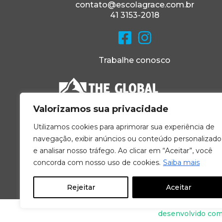
contato@escolagrace.com.br
41 3153-2018
Trabalhe conosco
Valorizamos sua privacidade
Utilizamos cookies para aprimorar sua experiência de
navegação, exibir anúncios ou conteúdo personalizado
e analisar nosso tráfego. Ao clicar em “Aceitar”, você
concorda com nosso uso de cookies.
Saiba mais
Rejeitar
Aceitar
desenvolvido co