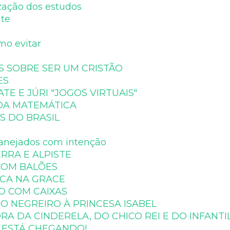
zação dos estudos
nte
mo evitar
S SOBRE SER UM CRISTÃO
ES
TE E JÚRI "JOGOS VIRTUAIS"
 DA MATEMÁTICA
S DO BRASIL
lanejados com intenção
RRA E ALPISTE
 COM BALÕES
ICA NA GRACE
O COM CAIXAS
O NEGREIRO À PRINCESA ISABEL
A DA CINDERELA, DO CHICO REI E DO INFANTIL
 ESTÁ CHEGANDO!