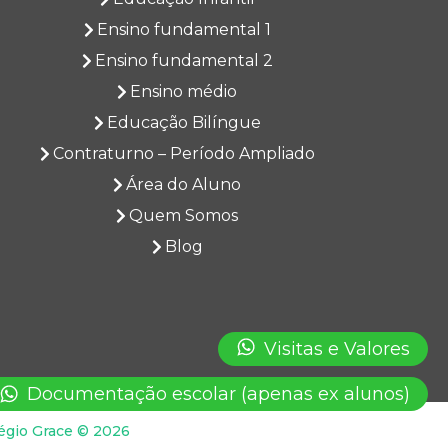
Ensino fundamental 1
Ensino fundamental 2
Ensino médio
Educação Bilíngue
Contraturno – Período Ampliado
Área do Aluno
Quem Somos
Blog
Visitas e Valores
Documentação escolar (apenas ex alunos)
égio Grace © 2026