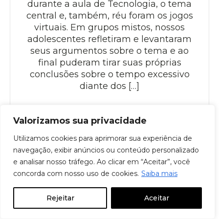
durante a aula de Tecnologia, o tema
central e, também, réu foram os jogos
virtuais. Em grupos mistos, nossos
adolescentes refletiram e levantaram
seus argumentos sobre o tema e ao
final puderam tirar suas próprias
conclusões sobre o tempo excessivo
diante dos […]
Valorizamos sua privacidade
> Saiba Mais
Utilizamos cookies para aprimorar sua experiência de
navegação, exibir anúncios ou conteúdo personalizado
e analisar nosso tráfego. Ao clicar em “Aceitar”, você
Visitas e Valores
concorda com nosso uso de cookies.
Saiba mais
Documentação escolar (apenas ex
NOTÍCIA DE TURMA: GINCANA DA
Rejeitar
Aceitar
MATEMÁTICA
alunos)