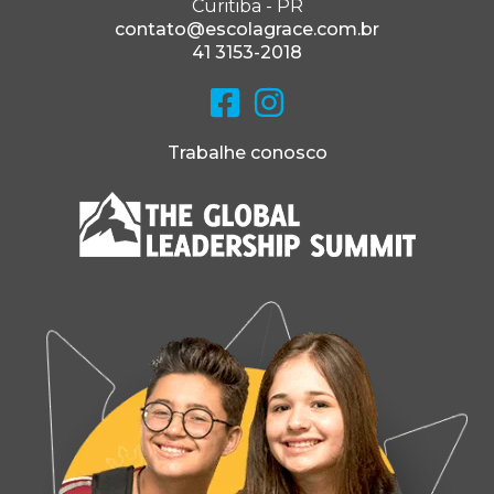
Curitiba - PR
UM CRISTÃO
contato@escolagrace.com.br
NOTÍCIA DE TURMA: PROFISSÕES
41 3153-2018
NOTÍCIA DE TURMA: AULA DEBATE E JÚRI
"JOGOS VIRTUAIS"
NOTÍCIA DE TURMA: GINCANA DA
Trabalhe conosco
MATEMÁTICA
NOTÍCIA DE TURMA: AS REGIÕES DO BRASIL
Dia do professor
Cantos pedagógicos: espaços planejados com
intenção
MEMÓRIA DE TURMA: OVOS, TERRA E ALPISTE
NOTÍCIA DE TURMA: PINTURA COM BALÕES
NOTÍCIA DE TURMA: MATEMÁTICA NA GRACE
MEMÓRIA DE TURMA: DIVERSÃO COM CAIXAS
GRANDES DISCURSOS: DO NAVIO NEGREIRO
À PRINCESA ISABEL