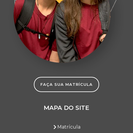
MEMÓRIA DE TURMA: A ABÓBORA DA
CINDERELA, DO CHICO REI E DO INFANTIL 4
A MOSTRA DE ARTE DA GRACE ESTÁ
CHEGANDO!
AULA DE CAMPO: CASA DA LEITURA E
EXPOSIÇÃO NO MUSEU
NOTÍCIA DE TURMA: MASSINHA DO INFANTIL
2
NOTÍCIA DE TURMA: FUTEBOL AMERICANO
NA GRACE
NOTÍCIA DE TURMA: ESTUDO DAS ROCHAS
RELATO DE MEMÓRIA: ADAPTAÇÃO COM O
FAÇA SUA MATRÍCULA
CORAÇÃO
NOTÍCIA DE TURMA: NARRADORES DA
HISTÓRIA
MAPA DO SITE
ESTABELECENDO UMA ROTINA DE ESTUDOS
NOTÍCIA DE TURMA: COZINHANDO NO
Matrícula
QUINTAL