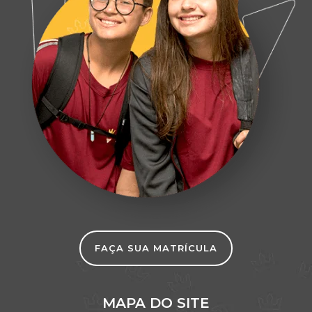
GRANDES DISCURSOS: DO NAVIO NEGREIRO
À PRINCESA ISABEL
MEMÓRIA DE TURMA: A ABÓBORA DA
CINDERELA, DO CHICO REI E DO INFANTIL 4
A MOSTRA DE ARTE DA GRACE ESTÁ
CHEGANDO!
AULA DE CAMPO: CASA DA LEITURA E
EXPOSIÇÃO NO MUSEU
NOTÍCIA DE TURMA: MASSINHA DO INFANTIL
2
NOTÍCIA DE TURMA: FUTEBOL AMERICANO
NA GRACE
NOTÍCIA DE TURMA: ESTUDO DAS ROCHAS
RELATO DE MEMÓRIA: ADAPTAÇÃO COM O
FAÇA SUA MATRÍCULA
CORAÇÃO
NOTÍCIA DE TURMA: NARRADORES DA
HISTÓRIA
MAPA DO SITE