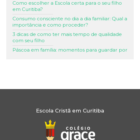
Como escolher a Escola certa para o seu filho
em Curitiba?
Consumo consciente no dia a dia familiar: Qual a
importância e como proceder?
3 dicas de como ter mais tempo de qualidade
com seu filho
Páscoa em família: momentos para guardar por
toda vida!
Alfabetização: saiba como ajudar seu filho nessa
fase!
Passatempos de férias para as crianças
Pais, como ajudar as crianças a lidar com o
isolamento?
Ferramentas online para organização dos
Escola Cristã em Curitiba
estudos
As 5 Solas da Reforma Protestante
Alerta: Coronavírus