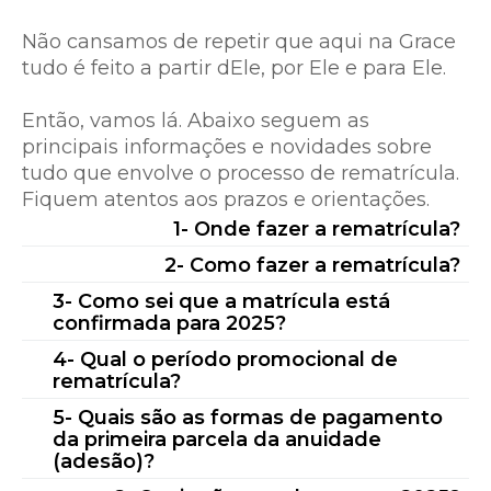
Não cansamos de repetir que aqui na Grace
tudo é feito a partir dEle, por Ele e para Ele.
Então, vamos lá. Abaixo seguem as
principais informações e novidades sobre
tudo que envolve o processo de rematrícula.
Fiquem atentos aos prazos e orientações.
1- Onde fazer a rematrícula?
O processo de rematrícula da nossa Escola
2- Como fazer a rematrícula?
é feito através do Portal do Aluno
O processo de rematrícula online
3- Como sei que a matrícula está
(UNIMESTRE). Você pode acessar clicando
confirmada para 2025?
compreende
algumas
etapas. Confira
no botão abaixo ou no topo da página do
abaixo:
Após a realização de todas as etapas da
4- Qual o período promocional de
site em REMATRÍCULAS 2025.
rematrícula?
rematrícula online, inclusive a
Dados pessoais:
os dados pessoais, tanto
PORTAL UNIMESTRE - REMATRÍCULA
compensação do pagamento da adesão, o
5- Quais são as formas de pagamento
do aluno quanto dos responsáveis já estão
responsável financeiro receberá um e-mail
da primeira parcela da anuidade
As rematrículas serão no período de
Importante:
VOCÊ DEVE ACESSAR O
preenchidos, mas precisam ser lidos com
com o título: “MATRÍCULA CONFIRMADA”.
(adesão)?
19/08/2024 até 09/09/2024
, sendo que,
a
PORTAL DO ALUNO (UNIMESTRE) COM
muita atenção e CONFERIDOS, para ver se
Esse comunicado garante a vaga de seu