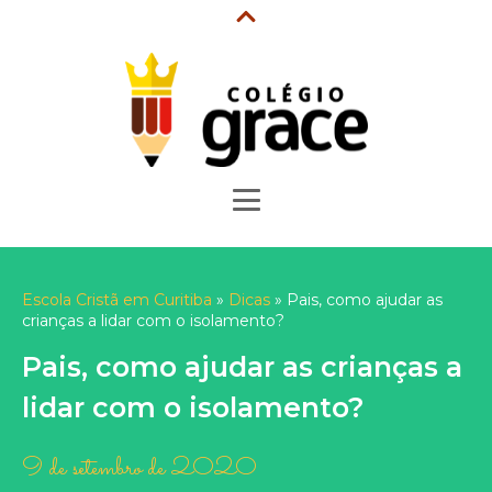
LIGUE! 41 3153-2018
PORTAL DO ALUNO
MATRÍCULAS
Escola Cristã em Curitiba
»
Dicas
»
Pais, como ajudar as
crianças a lidar com o isolamento?
Pais, como ajudar as crianças a
lidar com o isolamento?
9 de setembro de 2020