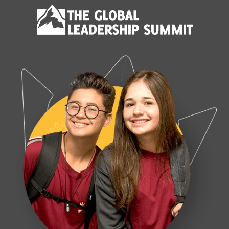
NOTÍCIA DE TURMA: AS REGIÕES DO BRASIL
Dia do professor
Cantos pedagógicos: espaços planejados com
intenção
MEMÓRIA DE TURMA: OVOS, TERRA E ALPISTE
NOTÍCIA DE TURMA: PINTURA COM BALÕES
NOTÍCIA DE TURMA: MATEMÁTICA NA GRACE
MEMÓRIA DE TURMA: DIVERSÃO COM CAIXAS
GRANDES DISCURSOS: DO NAVIO NEGREIRO
À PRINCESA ISABEL
MEMÓRIA DE TURMA: A ABÓBORA DA
CINDERELA, DO CHICO REI E DO INFANTIL 4
A MOSTRA DE ARTE DA GRACE ESTÁ
CHEGANDO!
AULA DE CAMPO: CASA DA LEITURA E
EXPOSIÇÃO NO MUSEU
NOTÍCIA DE TURMA: MASSINHA DO INFANTIL