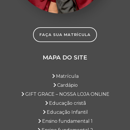
2
NOTÍCIA DE TURMA: FUTEBOL AMERICANO
NA GRACE
NOTÍCIA DE TURMA: ESTUDO DAS ROCHAS
RELATO DE MEMÓRIA: ADAPTAÇÃO COM O
FAÇA SUA MATRÍCULA
CORAÇÃO
NOTÍCIA DE TURMA: NARRADORES DA
HISTÓRIA
MAPA DO SITE
ESTABELECENDO UMA ROTINA DE ESTUDOS
NOTÍCIA DE TURMA: COZINHANDO NO
Matrícula
QUINTAL
Cardápio
NOTÍCIA DE TURMA: CHOCOLATE QUENTE E
AMOR
GIFT GRACE – NOSSA LOJA ONLINE
NOTÍCIA DE TURMA: SEMANA DE
Educação cristã
ACOLHIMENTO
Educação Infantil
AULA DE CAMPO: VILA DOS ANIMAIS
Ensino fundamental 1
NOTÍCIA DE TURMA: RECADINHOS PARA O
CORAÇÃO